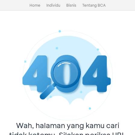
Home
Individu
Bisnis
Tentang BCA
Wah, halaman yang kamu cari
tidak ketemu. Silakan periksa URL