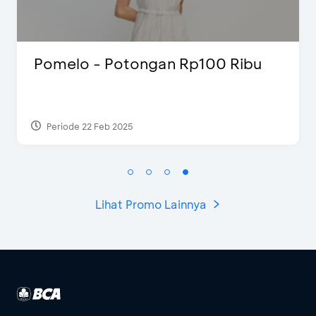
 - Potongan Rp100 Ribu
FLAZZ ED
2 Feb 2025
Periode 13 Ja
Lihat Promo Lainnya