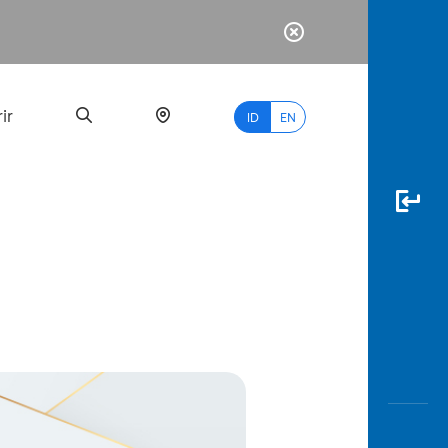
ir
ID
EN
PALING
BANYAK
DICARI