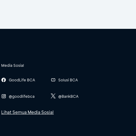
Media Sosial
GoodLife BCA
Solusi BCA
@goodlifebca
@BankBCA
Lihat Semua Media Sosial