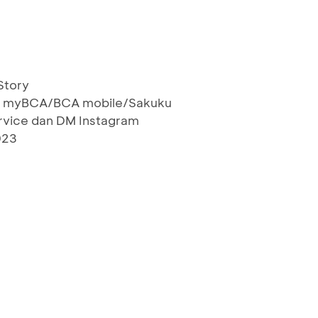
Story
i myBCA/BCA mobile/Sakuku
rvice dan DM Instagram
023