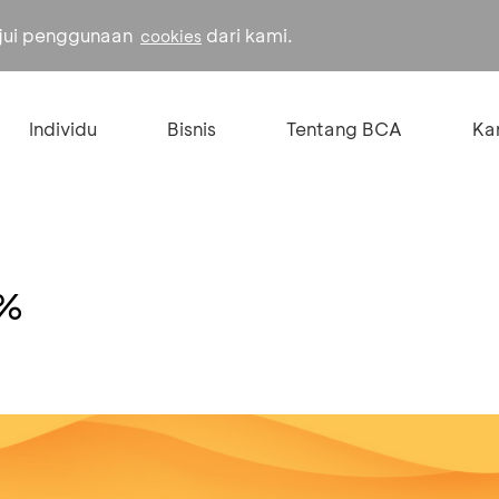
ujui penggunaan
dari kami.
cookies
Individu
Bisnis
Tentang BCA
Kar
0%