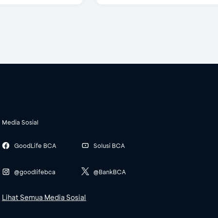
Media Sosial
GoodLife BCA
Solusi BCA
@goodlifebca
@BankBCA
Lihat Semua Media Sosial