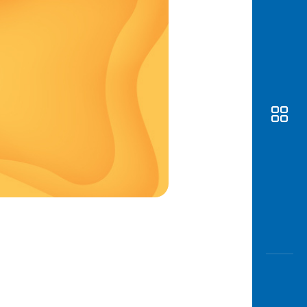
Awas
Modus
Buka
Rekeni
Tahapa
Edukati