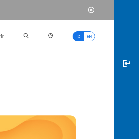
ir
ID
EN
PALING
BANYAK
DICARI
myBCA
Paylate