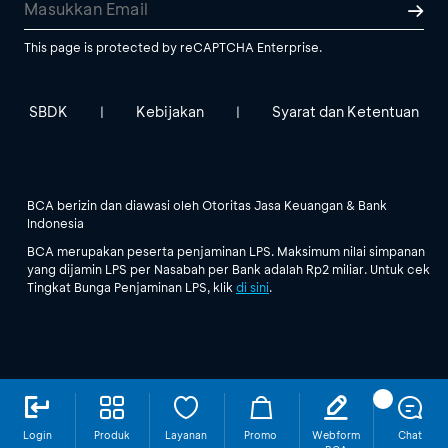
This page is protected by reCAPTCHA Enterprise.
SBDK
Kebijakan
Syarat dan Ketentuan
|
|
BCA berizin dan diawasi oleh Otoritas Jasa Keuangan & Bank
Indonesia
BCA merupakan peserta penjaminan LPS. Maksimum nilai simpanan
yang dijamin LPS per Nasabah per Bank adalah Rp2 miliar. Untuk cek
Tingkat Bunga Penjaminan LPS, klik
di sini
.
Login
Produk
Layanan
Promo
Webform
Chat