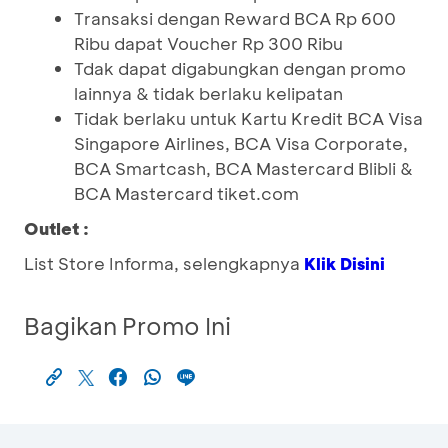
Transaksi dengan Reward BCA Rp 600
Ribu dapat Voucher Rp 300 Ribu
Tdak dapat digabungkan dengan promo
lainnya & tidak berlaku kelipatan
Tidak berlaku untuk Kartu Kredit BCA Visa
Singapore Airlines, BCA Visa Corporate,
BCA Smartcash, BCA Mastercard Blibli &
BCA Mastercard tiket.com
Outlet :
List Store Informa, selengkapnya
Klik Disini
Bagikan Promo Ini