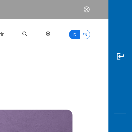
ir
ID
EN
PALING
BANYAK
DICARI
myBCA
Paylate