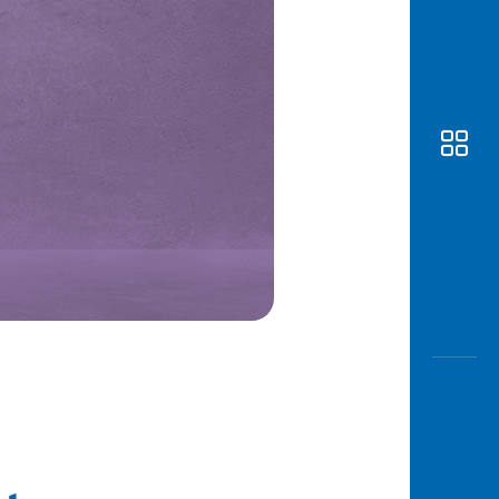
Awas
Modus
Buka
Rekeni
Tahapa
Edukati