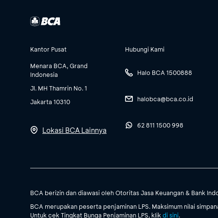
Kantor Pusat
Hubungi Kami
Menara BCA, Grand
Halo BCA 1500888
Indonesia
Jl. MH Thamrin No. 1
halobca@bca.co.id
Jakarta 10310
62 811 1500 998
Lokasi BCA Lainnya
BCA berizin dan diawasi oleh Otoritas Jasa Keuangan & Bank Ind
BCA merupakan peserta penjaminan LPS. Maksimum nilai simpanan
Untuk cek Tingkat Bunga Penjaminan LPS, klik
di sini
.