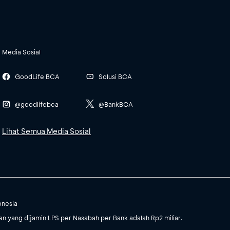
Media Sosial
GoodLife BCA
Solusi BCA
@goodlifebca
@BankBCA
Lihat Semua Media Sosial
onesia
 yang dijamin LPS per Nasabah per Bank adalah Rp2 miliar.