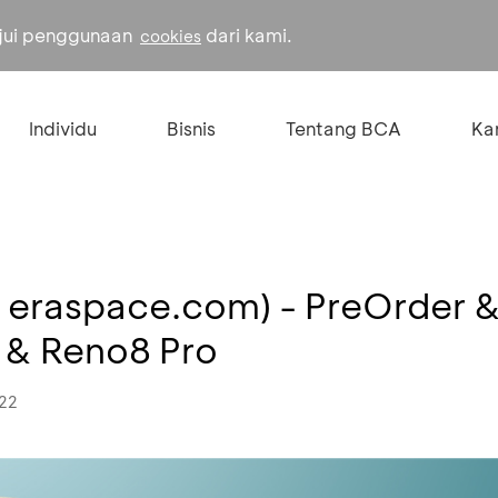
ujui penggunaan
dari kami.
cookies
Individu
Bisnis
Tentang BCA
Kar
& eraspace.com) - PreOrder 
& Reno8 Pro
022