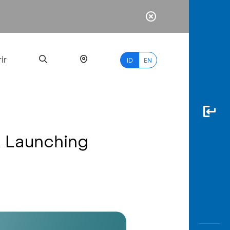
ir
ID
EN
& Launching
PALING
BANYAK
DICARI
myBCA
Paylate