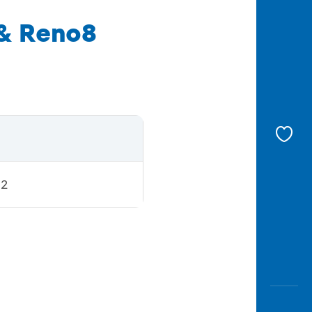
 & Reno8
22