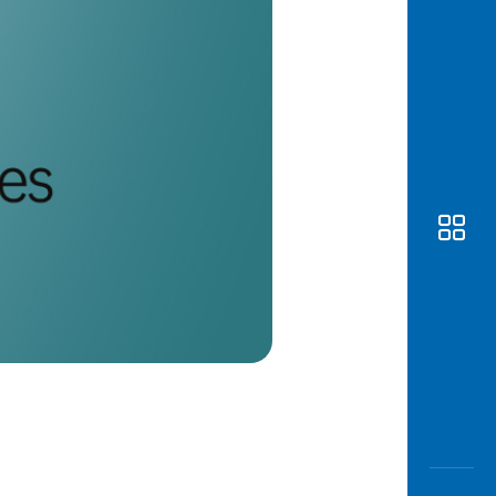
Awas
Modus
Buka
Rekeni
Tahapa
Edukati