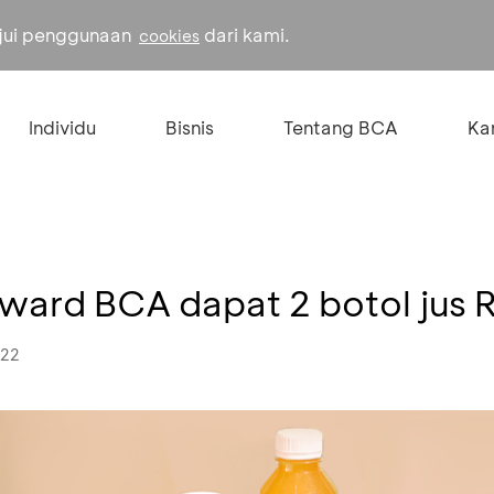
ujui penggunaan
dari kami.
cookies
Individu
Bisnis
Tentang BCA
Kar
eward BCA dapat 2 botol jus 
022