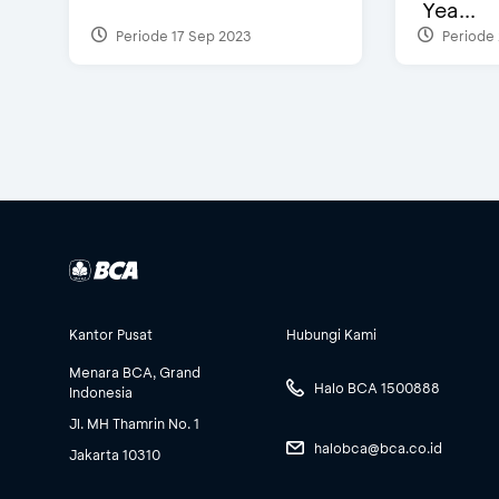
Yea...
Periode 17 Sep 2023
Periode 
Kantor Pusat
Hubungi Kami
Menara BCA, Grand
Halo BCA 1500888
Indonesia
Jl. MH Thamrin No. 1
halobca@bca.co.id
Jakarta 10310