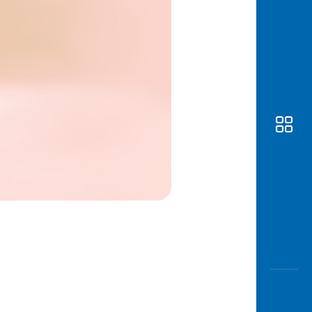
Awas
Modus
Buka
Rekeni
Tahapa
Edukati