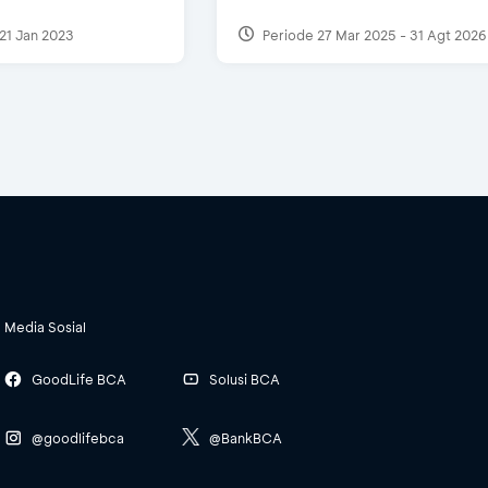
21 Jan 2023
Periode 27 Mar 2025 - 31 Agt 2026
Media Sosial
GoodLife BCA
Solusi BCA
@goodlifebca
@BankBCA