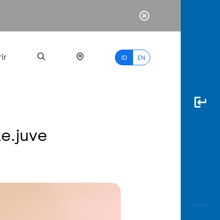
ir
ID
EN
Re.juve
PALING
BANYAK
DICARI
myBCA
Paylate