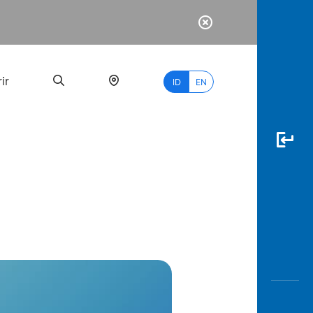
ir
ID
EN
PALING
BANYAK
DICARI
myBCA
Paylate