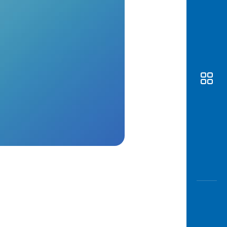
Awas
Modus
Buka
Rekeni
Tahapa
Edukati