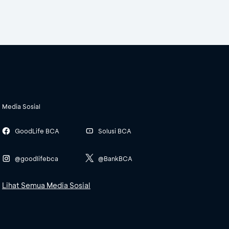
Media Sosial
GoodLife BCA
Solusi BCA
@goodlifebca
@BankBCA
Lihat Semua Media Sosial