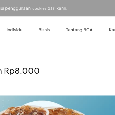
ujui penggunaan
dari kami.
cookies
Individu
Bisnis
Tentang BCA
Kar
on Rp8.000