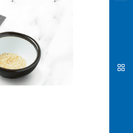
Awas
Modus
Buka
Rekeni
Tahapa
Edukati