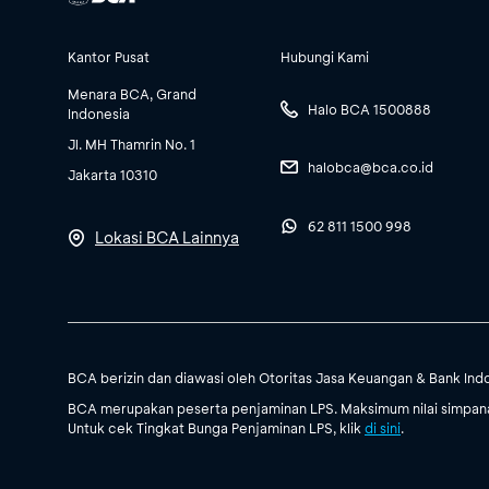
Kantor Pusat
Hubungi Kami
Menara BCA, Grand
Halo BCA 1500888
Indonesia
Jl. MH Thamrin No. 1
halobca@bca.co.id
Jakarta 10310
62 811 1500 998
Lokasi BCA Lainnya
BCA berizin dan diawasi oleh Otoritas Jasa Keuangan & Bank Ind
BCA merupakan peserta penjaminan LPS. Maksimum nilai simpanan
Untuk cek Tingkat Bunga Penjaminan LPS, klik
di sini
.