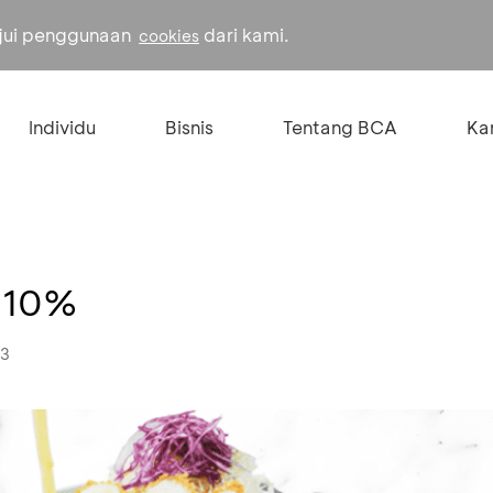
ujui penggunaan
dari kami.
cookies
Individu
Bisnis
Tentang BCA
Kar
n 10%
23