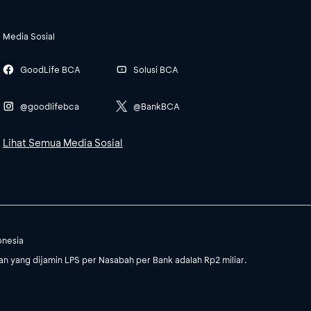
Media Sosial
GoodLife BCA
Solusi BCA
@goodlifebca
@BankBCA
Lihat Semua Media Sosial
onesia
 yang dijamin LPS per Nasabah per Bank adalah Rp2 miliar.