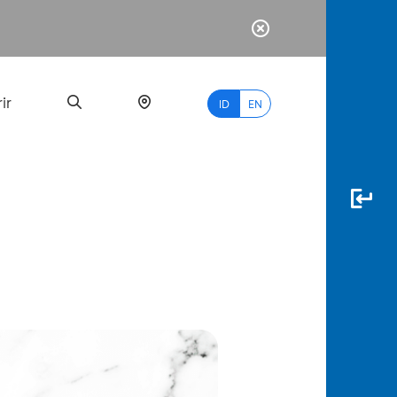
ir
ID
EN
PALING
BANYAK
DICARI
myBCA
Paylate