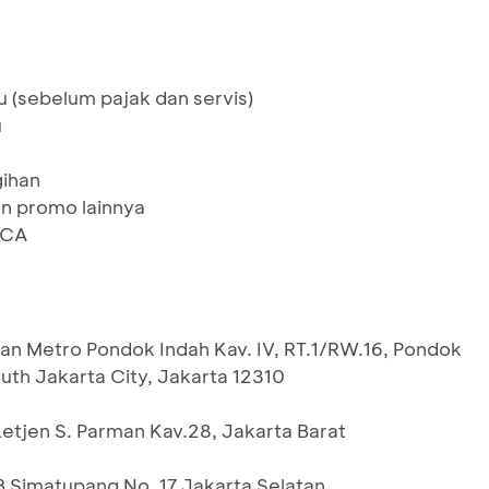
u (sebelum pajak dan servis)
u
s
gihan
n promo lainnya
BCA
alan Metro Pondok Indah Kav. IV, RT.1/RW.16, Pondok
th Jakarta City, Jakarta 12310
 Letjen S. Parman Kav.28, Jakarta Barat
B Simatupang No. 17 Jakarta Selatan