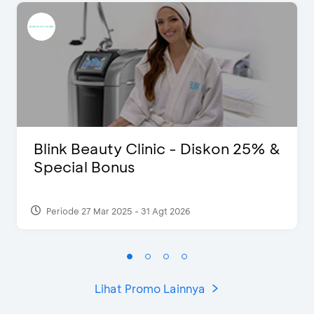
Blink Beauty Clinic - Diskon 25% &
Special Bonus
Periode 27 Mar 2025 - 31 Agt 2026
Lihat Promo Lainnya