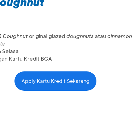
oughnut
 6
Doughnut
original glazed
doughnuts
atau
cinnamon
ts
n Selasa
gan Kartu Kredit BCA
Apply Kartu Kredit Sekarang