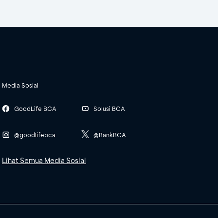
Media Sosial
GoodLife BCA
Solusi BCA
@goodlifebca
@BankBCA
Lihat Semua Media Sosial