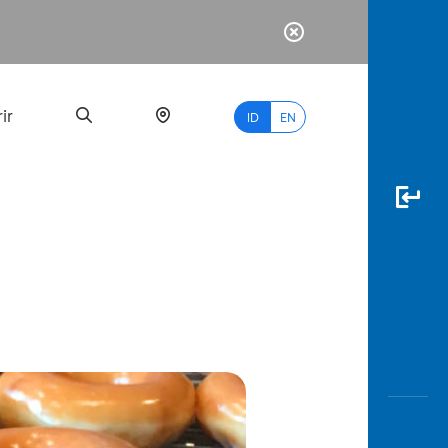
ir
ID
EN
PALING
BANYAK
DICARI