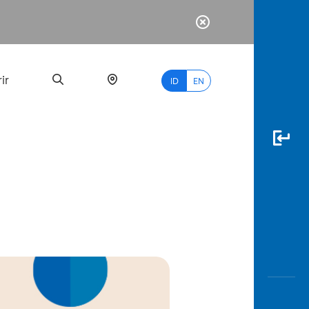
ir
ID
EN
PALING
BANYAK
DICARI
myBCA
Paylate