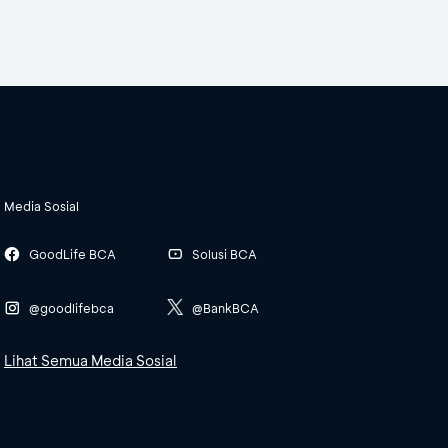
Media Sosial
GoodLife BCA
Solusi BCA
@goodlifebca
@BankBCA
Lihat Semua Media Sosial