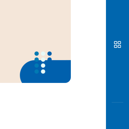
Awas
Modus
Buka
Rekeni
Tahapa
Edukati