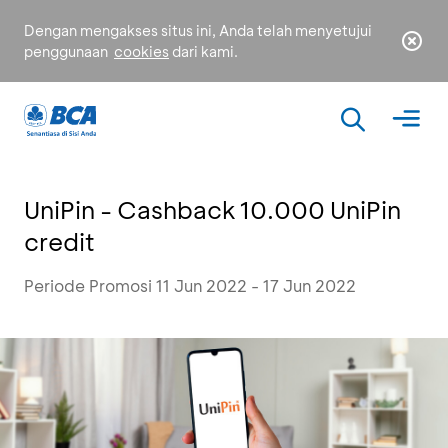
Dengan mengakses situs ini, Anda telah menyetujui
penggunaan
cookies
dari kami.
UniPin - Cashback 10.000 UniPin
credit
Periode Promosi 11 Jun 2022 - 17 Jun 2022