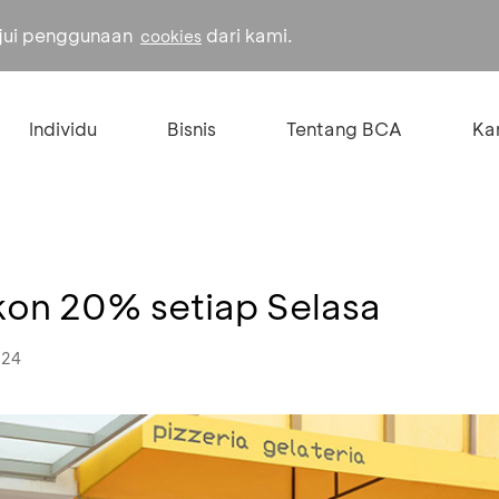
ujui penggunaan
dari kami.
cookies
Individu
Bisnis
Tentang BCA
Kar
skon 20% setiap Selasa
024