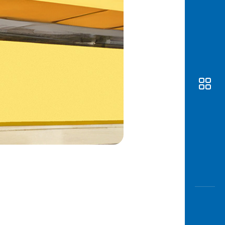
Awas
Modus
Buka
Rekeni
Tahapa
Edukati