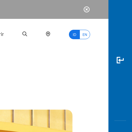
ir
ID
EN
PALING
BANYAK
DICARI
myBCA
Paylate