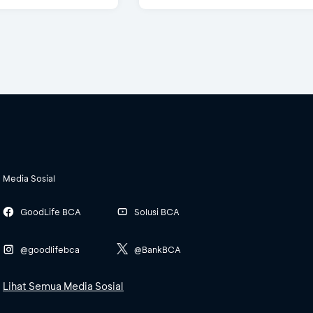
Media Sosial
GoodLife BCA
Solusi BCA
@goodlifebca
@BankBCA
Lihat Semua Media Sosial