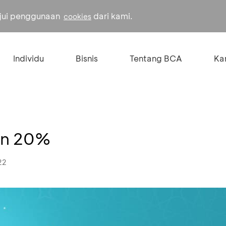
ujui penggunaan
dari kami.
cookies
Individu
Bisnis
Tentang BCA
Kar
on 20%
22