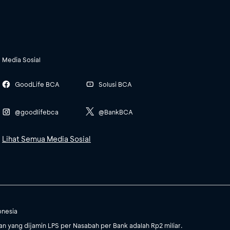
Media Sosial
GoodLife BCA
Solusi BCA
@goodlifebca
@BankBCA
Lihat Semua Media Sosial
onesia
 yang dijamin LPS per Nasabah per Bank adalah Rp2 miliar.