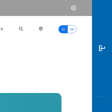
ir
ID
EN
PALING
BANYAK
DICARI
myBCA
Paylate