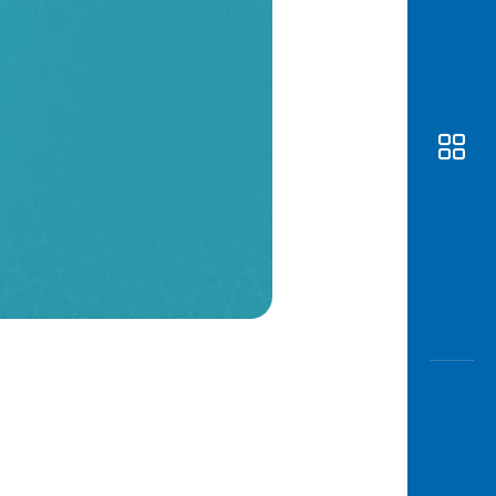
Awas
Modus
Buka
Rekeni
Tahapa
Edukati