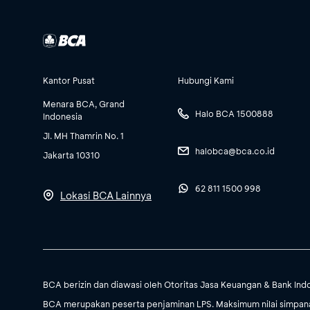
Kantor Pusat
Hubungi Kami
Menara BCA, Grand
Halo BCA 1500888
Indonesia
Jl. MH Thamrin No. 1
halobca@bca.co.id
Jakarta 10310
62 811 1500 998
Lokasi BCA Lainnya
BCA berizin dan diawasi oleh Otoritas Jasa Keuangan & Bank Ind
BCA merupakan peserta penjaminan LPS. Maksimum nilai simpanan