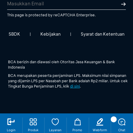
This page is protected by reCAPTCHA Enterprise.
SBDK
Kebijakan
Syarat dan Ketentuan
|
|
BCA berizin dan diawasi oleh Otoritas Jasa Keuangan & Bank
Indonesia
BCA merupakan peserta penjaminan LPS. Maksimum nilai simpanan
yang dijamin LPS per Nasabah per Bank adalah Rp2 miliar. Untuk cek
Tingkat Bunga Penjaminan LPS, klik
di sini
.
Login
Produk
Layanan
Promo
Webform
Chat