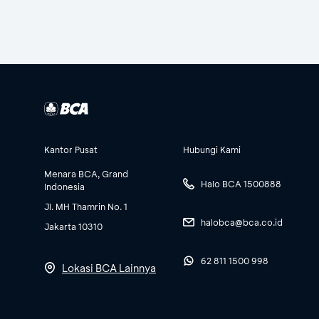
Kantor Pusat
Hubungi Kami
Menara BCA, Grand
Halo BCA 1500888
Indonesia
Jl. MH Thamrin No. 1
halobca@bca.co.id
Jakarta 10310
62 811 1500 998
Lokasi BCA Lainnya