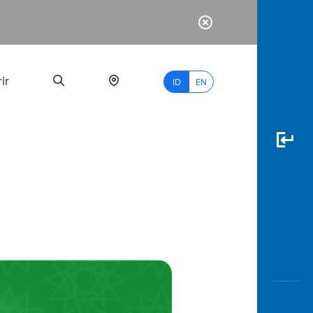
ir
ID
EN
PALING
BANYAK
DICARI
myBCA
Paylate