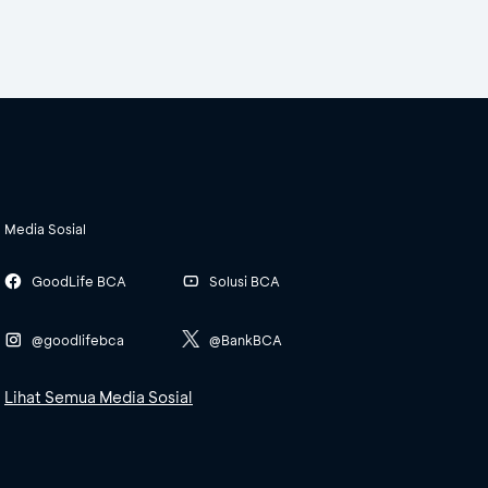
Media Sosial
GoodLife BCA
Solusi BCA
@goodlifebca
@BankBCA
Lihat Semua Media Sosial