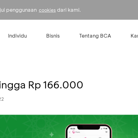
ujui penggunaan
dari kami.
cookies
Individu
Bisnis
Tentang BCA
Kar
hingga Rp 166.000
22