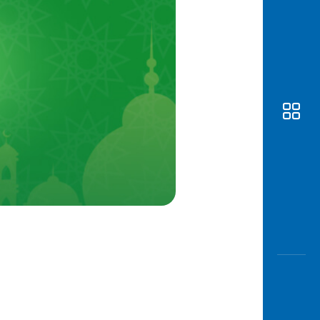
Awas
Modus
Buka
Rekeni
Tahapa
Edukati