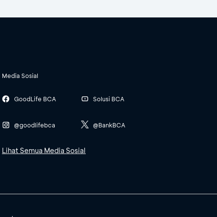
Media Sosial
GoodLife BCA
Solusi BCA
@goodlifebca
@BankBCA
Lihat Semua Media Sosial