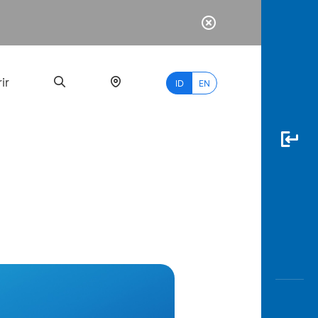
ir
ID
EN
PALING
BANYAK
DICARI
myBCA
Paylate