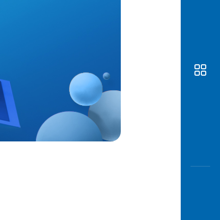
Awas
Modus
Buka
Rekeni
Tahapa
Edukati