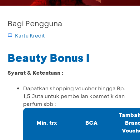
Bagi Pengguna
Kartu Kredit
Beauty Bonus I
Syarat & Ketentuan :
Dapatkan shopping voucher hingga Rp.
1,5 Juta untuk pembelian kosmetik dan
parfum sbb :
Tamba
Min. trx
BCA
Bran
Vouch