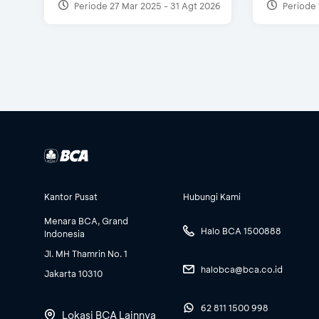
Periode 27 Mar 2025 - 31 Agt 2026
Periode 
Kantor Pusat
Hubungi Kami
Menara BCA, Grand
Halo BCA 1500888
Indonesia
Jl. MH Thamrin No. 1
halobca@bca.co.id
Jakarta 10310
62 811 1500 998
Lokasi BCA Lainnya