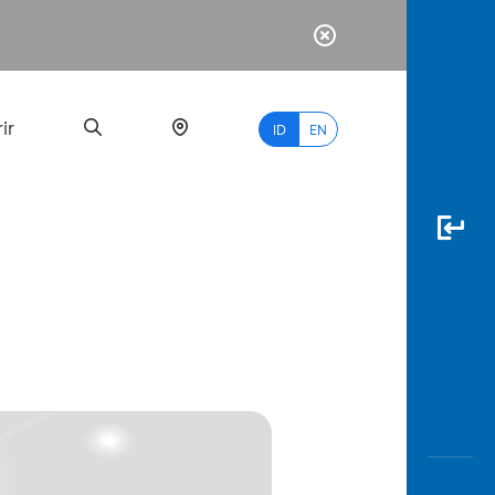
ir
ID
EN
PALING
BANYAK
DICARI
myBCA
Paylate