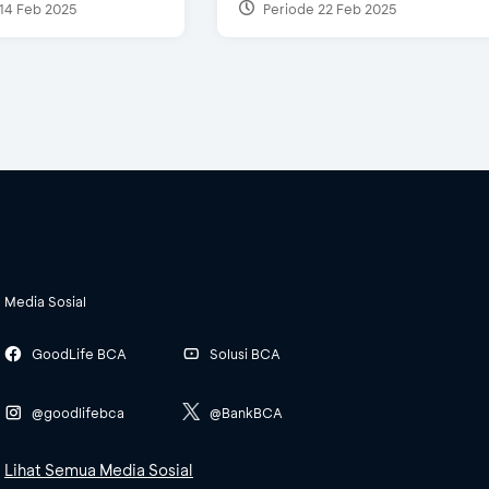
14 Feb 2025
Periode 22 Feb 2025
Media Sosial
GoodLife BCA
Solusi BCA
@goodlifebca
@BankBCA
Lihat Semua Media Sosial