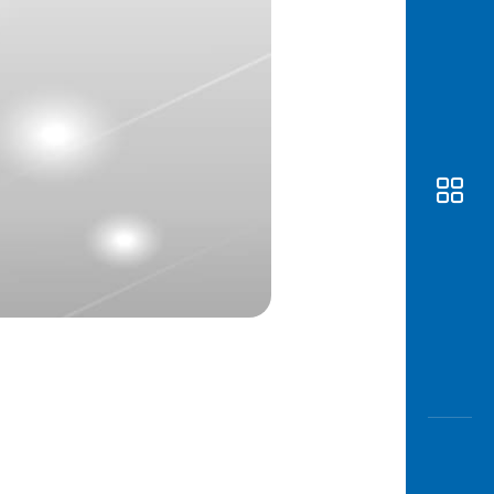
Awas
Modus
Buka
Rekeni
Tahapa
Edukati