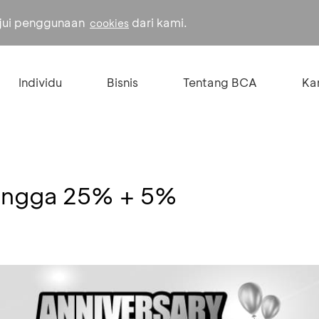
ujui penggunaan
dari kami.
cookies
Individu
Bisnis
Tentang BCA
Kar
hingga 25% + 5%