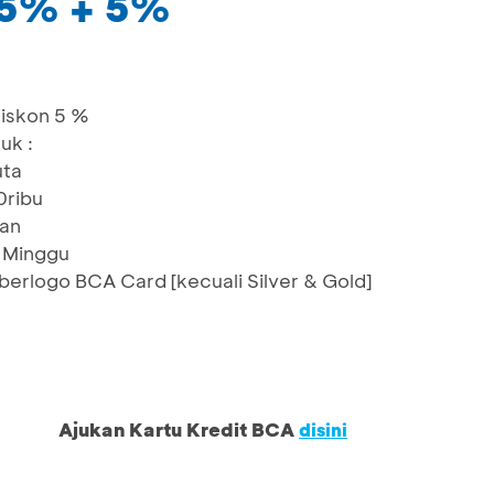
25% + 5%
iskon 5 %
uk :
uta
0ribu
lan
& Minggu
 berlogo BCA Card [kecuali Silver & Gold]
Ajukan Kartu Kredit BCA
disini