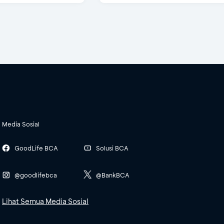
Media Sosial
GoodLife BCA
Solusi BCA
@goodlifebca
@BankBCA
Lihat Semua Media Sosial