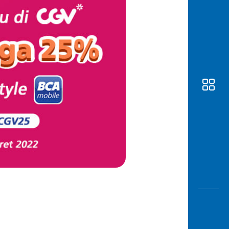
Awas
Modus
Buka
Rekeni
Tahapa
Edukati