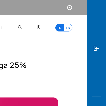
ir
ID
EN
gga 25%
PALING
BANYAK
DICARI
myBCA
Paylate