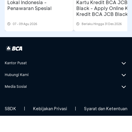
Lokal Indonesia -
Kartu Kredit BCA JCB
Penawaran Spesial
Black - Apply Online Ka
Kredit BCA JCB Black 
Dapatkan Cashback
07 - 09 Agu 2026
Berlaku Hingga 31 Des 2026
Rp500 Ribu
Kantor Pusat
Hubungi Kami
Media Sosial
SBDK
|
Kebijakan Privasi
|
Syarat dan Ketentuan
BCA berizin dan diawasi oleh Otoritas Jasa Keuangan & Bank
Indonesia
BCA merupakan peserta penjaminan LPS.Maksimum nilai simpanan