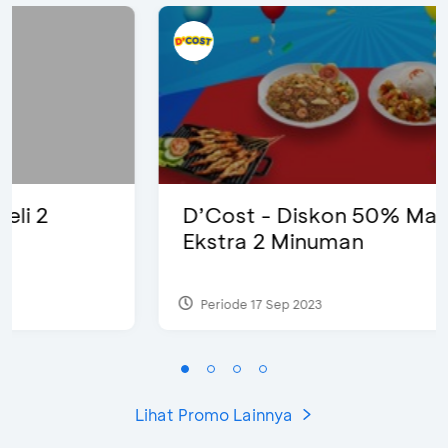
D’Cost - Diskon 50% Makanan &
Ekstra 2 Minuman
Periode 17 Sep 2023
Lihat Promo Lainnya