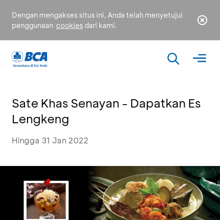
Dengan mengakses situs ini, Anda telah menyetujui
penggunaan
cookies
dari kami.
Sate Khas Senayan - Dapatkan Es
Lengkeng
Hingga 31 Jan 2022