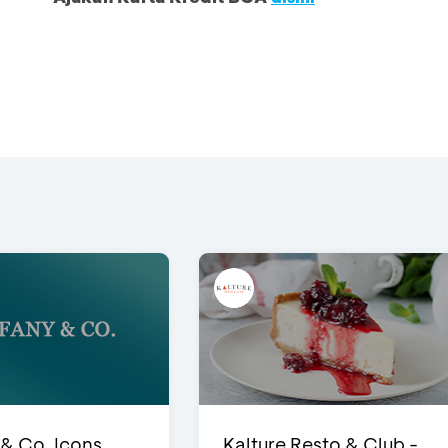
 & Co. Icons
Kalture Resto & Club -