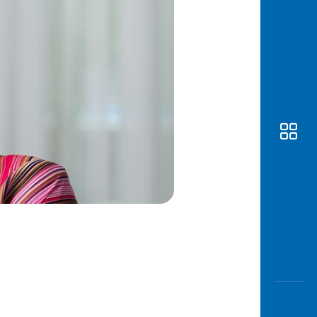
Awas
Modus
Buka
Rekeni
Tahapa
Edukati