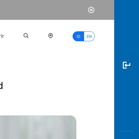
ir
ID
EN
d
PALING
BANYAK
DICARI
myBCA
Paylate