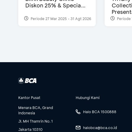
Diskon 25% & Specia...
Collect
Presenta
Periode 27 Mar 2025 - 31 Agt 2026
Periode 
Kantor Pusat
Hubungi Kami
Menara BCA, Grand
Halo BCA 1500888
Indonesia
Jl. MH Thamrin No. 1
halobca@bca.co.id
Jakarta 10310