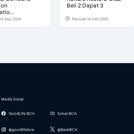
ion
Beli 2 Dapat 3
tio...
12 Sep 2024
Periode 14 Feb 2025
Media Sosial
GoodLife BCA
Solusi BCA
@goodlifebca
@BankBCA