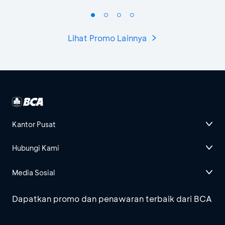
Lihat Promo Lainnya
Kantor Pusat
Hubungi Kami
Media Sosial
Dapatkan promo dan penawaran terbaik dari BCA