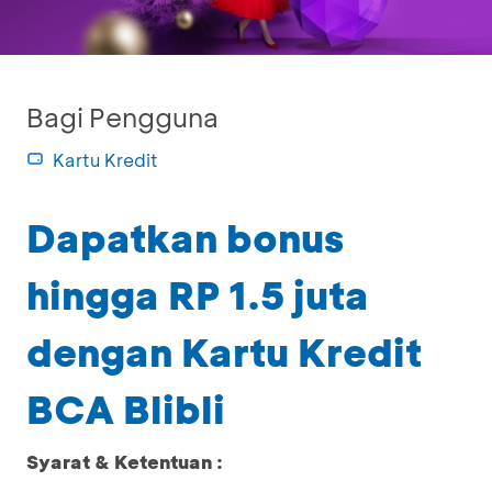
Bagi Pengguna
Kartu Kredit
Dapatkan bonus
hingga RP 1.5 juta
dengan Kartu Kredit
BCA Blibli
Syarat & Ketentuan :