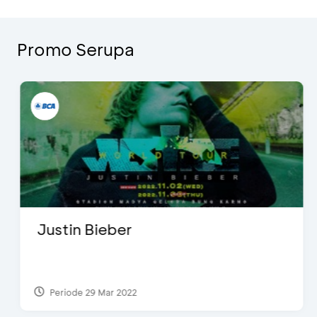
Promo Serupa
Justin Bieber
Periode 29 Mar 2022