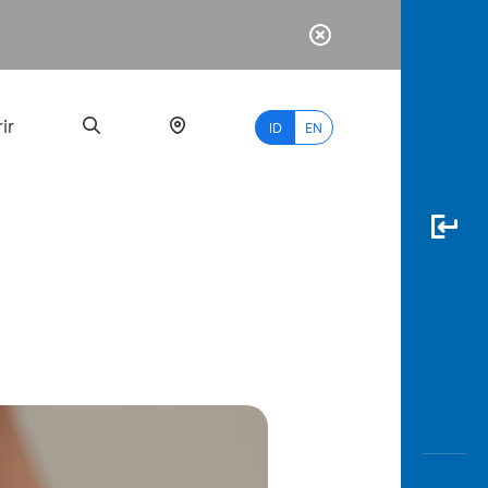
ir
ID
EN
PALING
BANYAK
DICARI
myBCA
Paylate