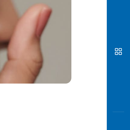
Awas
Modus
Buka
Rekeni
Tahapa
Edukati