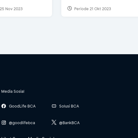
25 Nov 2023
Periode 21 Okt 2023
Media Sosial
GoodLife BCA
Solusi BCA
@goodlifebca
@BankBCA