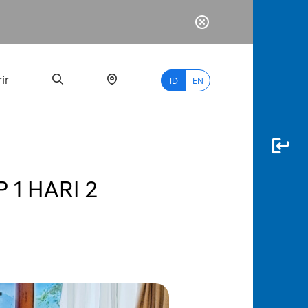
ir
ID
EN
1 HARI 2
PALING
BANYAK
DICARI
myBCA
Paylate