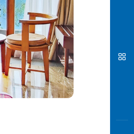
Awas
Modus
Buka
Rekeni
Tahapa
Edukati