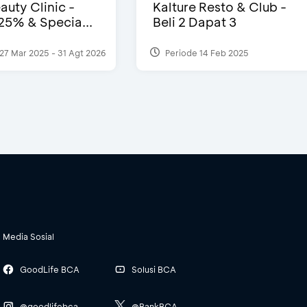
auty Clinic -
Kalture Resto & Club -
25% & Specia...
Beli 2 Dapat 3
27 Mar 2025 - 31 Agt 2026
Periode 14 Feb 2025
Media Sosial
GoodLife BCA
Solusi BCA
@goodlifebca
@BankBCA