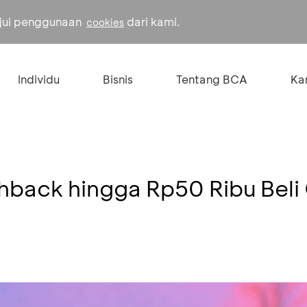
ujui penggunaan
dari kami.
cookies
Individu
Bisnis
Tentang BCA
Kar
hback hingga Rp50 Ribu Beli