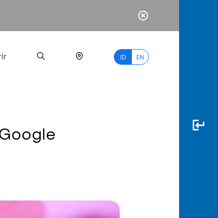
ir
ID
EN
 Google
PALING
BANYAK
DICARI
myBCA
Paylate