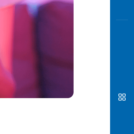
Awas
Modus
Buka
Rekeni
Tahapa
Edukati