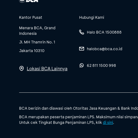
Kantor Pusat
Hubungi Kami
Menara BCA, Grand
Halo BCA 1500888
Indonesia
Jl. MH Thamrin No. 1
halobca@bca.co.id
Jakarta 10310
62 811 1500 998
Lokasi BCA Lainnya
BCA berizin dan diawasi oleh Otoritas Jasa Keuangan & Bank Ind
BCA merupakan peserta penjaminan LPS. Maksimum nilai simpanan
Untuk cek Tingkat Bunga Penjaminan LPS, klik
di sini
.