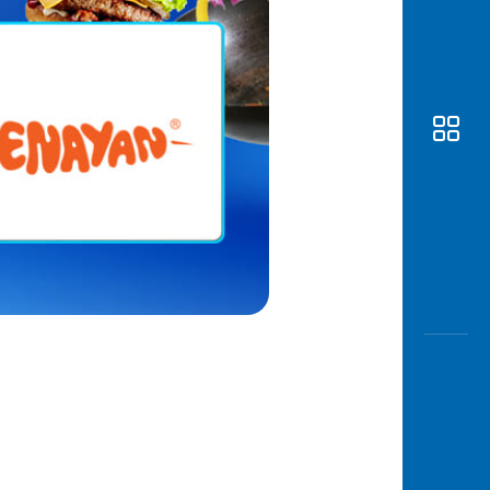
Awas
Modus
Buka
Rekeni
Tahapa
Edukati