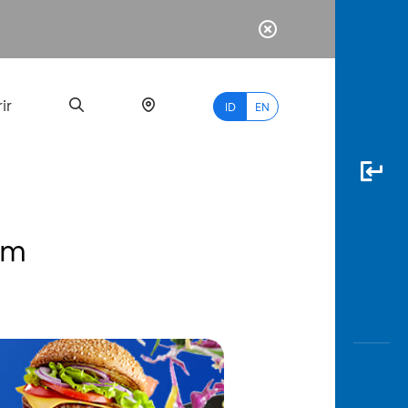
ir
ID
EN
am
PALING
BANYAK
DICARI
myBCA
Paylate