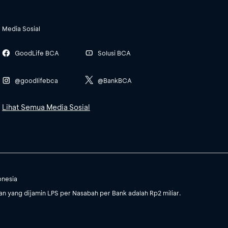
Media Sosial
GoodLife BCA
Solusi BCA
@goodlifebca
@BankBCA
Lihat Semua Media Sosial
onesia
 yang dijamin LPS per Nasabah per Bank adalah Rp2 miliar.