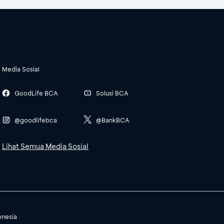
Media Sosial
GoodLife BCA
Solusi BCA
@goodlifebca
@BankBCA
Lihat Semua Media Sosial
onesia