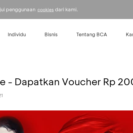
ujui penggunaan
dari kami.
cookies
Individu
Bisnis
Tentang BCA
Kar
re - Dapatkan Voucher Rp 20
21