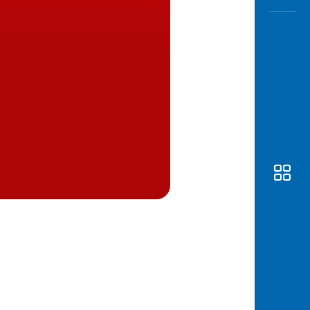
Awas
Modus
Buka
Rekeni
Tahapa
Edukati