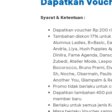
Dapatkan Vouch
Syarat & Ketentuan :
Dapatkan voucher Rp 200 rib
Tambahan diskon 17% untuk b
Alumnus Ladies, B+Basic, Eas
Andria, Liya, Hush Puppies A
Diniira, Fame Agenda, Danso
Zubedi, Atelier Mode, Lesp
Bocorocco, Bruno Premi, Elvi
Sh, Noche, Obermain, Paulist
Another You, Glampalm & Re
Promo tidak berlaku untuk 
Dapatkan tambahan 450 poin
member baru
Berlaku untuk semua jenis K
Masa berlaku Voucher samp