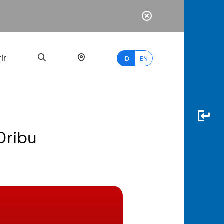
ir
ID
EN
0ribu
PALING
BANYAK
DICARI
myBCA
Paylate