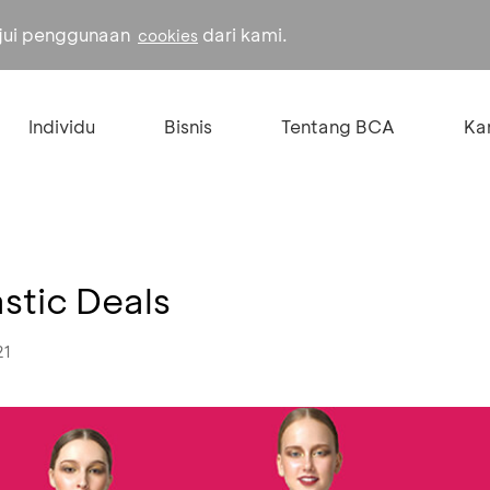
ujui penggunaan
dari kami.
cookies
Individu
Bisnis
Tentang BCA
Kar
astic Deals
21