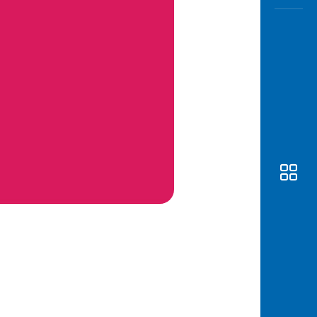
Awas
Modus
Buka
Rekeni
Tahapa
Edukati