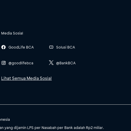
Media Sosial
GoodLife BCA
Solusi BCA
@goodlifebca
@BankBCA
Lihat Semua Media Sosial
onesia
 yang dijamin LPS per Nasabah per Bank adalah Rp2 miliar.