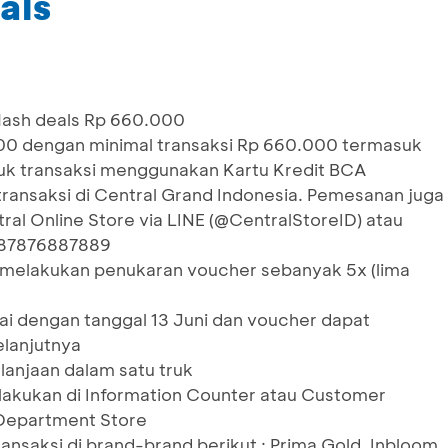
als
lash deals Rp 660.000
0 dengan minimal transaksi Rp 660.000 termasuk
uk transaksi menggunakan Kartu Kredit BCA
ransaksi di Central Grand Indonesia. Pemesanan juga
ral Online Store via LINE (@CentralStoreID) atau
087876887889
melakukan penukaran voucher sebanyak 5x (lima
i dengan tanggal 13 Juni dan voucher dapat
elanjutnya
anjaan dalam satu truk
lakukan di Information Counter atau Customer
 Department Store
ansaksi di brand-brand berikut : Prima Gold, Inbloom,