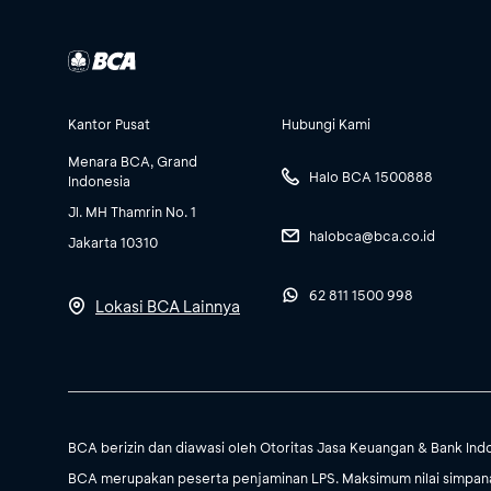
Kantor Pusat
Hubungi Kami
Menara BCA, Grand
Halo BCA 1500888
Indonesia
Jl. MH Thamrin No. 1
halobca@bca.co.id
Jakarta 10310
62 811 1500 998
Lokasi BCA Lainnya
BCA berizin dan diawasi oleh Otoritas Jasa Keuangan & Bank Ind
BCA merupakan peserta penjaminan LPS. Maksimum nilai simpanan