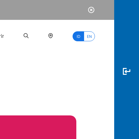
ir
ID
EN
PALING
BANYAK
DICARI
myBCA
Paylate