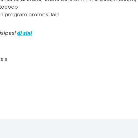
 Rococo
n program promosi lain
isipasi
di sini
sia