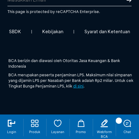
This page is protected by reCAPTCHA Enterprise.
SBDK
Kebijakan
Syarat dan Ketentuan
|
|
BCA berizin dan diawasi oleh Otoritas Jasa Keuangan & Bank
Indonesia
BCA merupakan peserta penjaminan LPS. Maksimum nilai simpanan
yang dijamin LPS per Nasabah per Bank adalah Rp2 miliar. Untuk cek
Tingkat Bunga Penjaminan LPS, klik
di sini
.
Login
Produk
Layanan
Promo
Webform
Chat
BCA