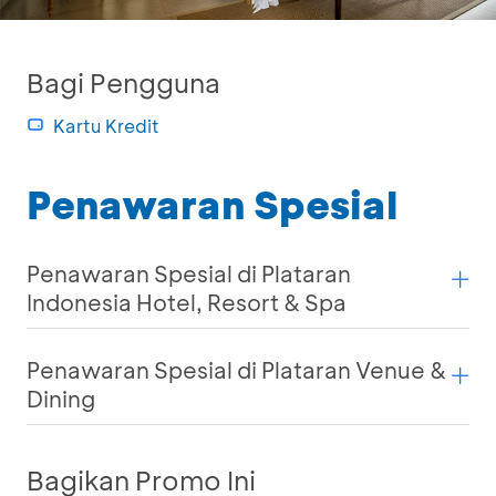
Bagi Pengguna
Kartu Kredit
Penawaran Spesial
Penawaran Spesial di Plataran
Indonesia Hotel, Resort & Spa
Penawaran Spesial di Plataran Venue &
Dining
Bagikan Promo Ini