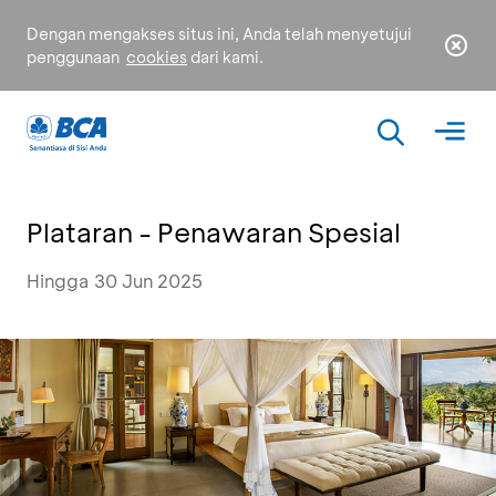
Dengan mengakses situs ini, Anda telah menyetujui
penggunaan
cookies
dari kami.
Plataran - Penawaran Spesial
Hingga 30 Jun 2025