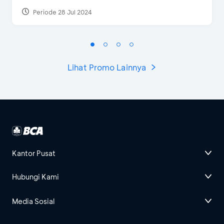
Periode 28 Jul 2024
Lihat Promo Lainnya
Kantor Pusat
Hubungi Kami
Media Sosial