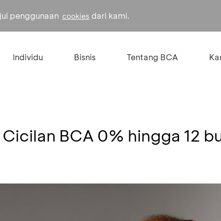
ujui penggunaan
dari kami.
cookies
Individu
Bisnis
Tentang BCA
Kar
 Cicilan BCA 0% hingga 12 b