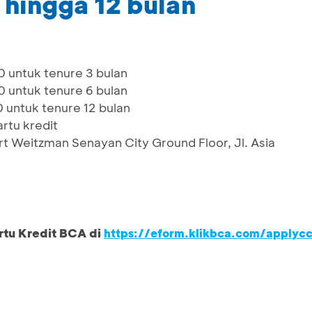
hingga 12 bulan
0 untuk tenure 3 bulan
0 untuk tenure 6 bulan
0 untuk tenure 12 bulan
rtu kredit
rt Weitzman Senayan City Ground Floor, Jl. Asia
rtu Kredit BCA di
https://eform.klikbca.com/applyc