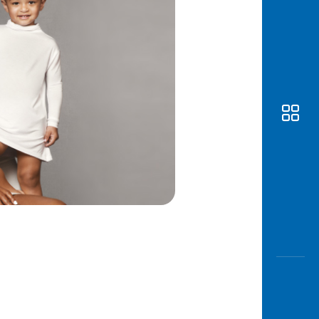
Awas
Modus
Buka
Rekeni
Tahapa
Edukati