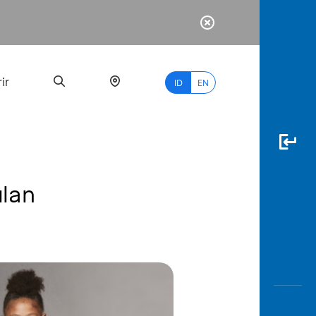
ir
ID
EN
ulan
PALING
BANYAK
DICARI
myBCA
Paylate