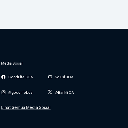
Media Sosial
GoodLife BCA
Solusi BCA
@goodlifebca
@BankBCA
Lihat Semua Media Sosial