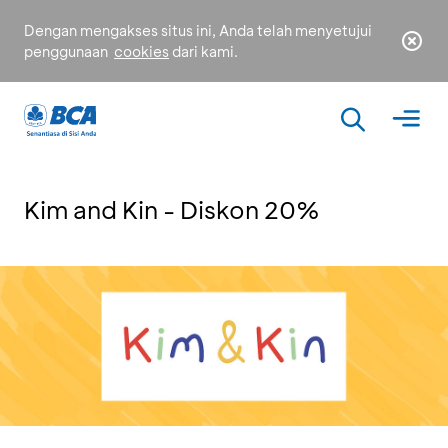
Dengan mengakses situs ini, Anda telah menyetujui
penggunaan
cookies
dari kami.
Kim and Kin - Diskon 20%