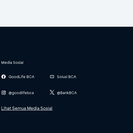
Media Sosial
GoodLife BCA
Solusi BCA
@goodlifebca
@BankBCA
Lihat Semua Media Sosial