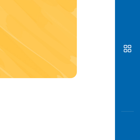
Awas
Modus
Buka
Rekeni
Tahapa
Edukati