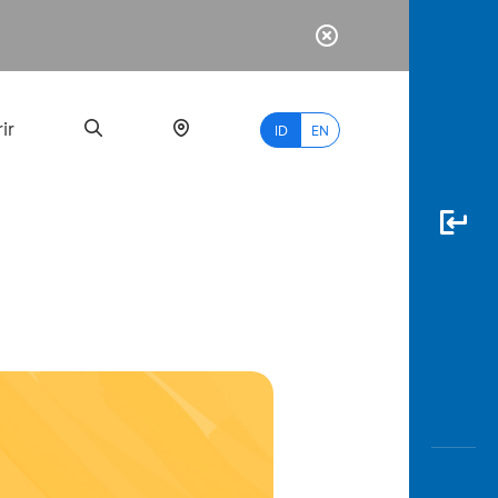
ir
ID
EN
PALING
BANYAK
DICARI
myBCA
Paylate