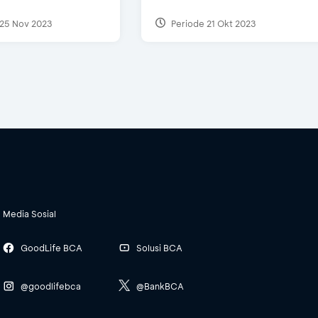
25 Nov 2023
Periode 21 Okt 2023
Media Sosial
GoodLife BCA
Solusi BCA
@goodlifebca
@BankBCA