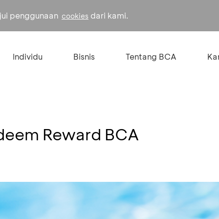
ujui penggunaan
dari kami.
cookies
Individu
Bisnis
Tentang BCA
Kar
edeem Reward BCA