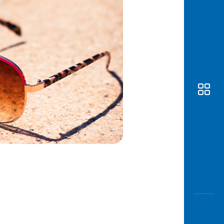
Awas
Modus
Buka
Rekeni
Tahapa
Edukati