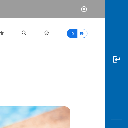
ir
ID
EN
PALING
BANYAK
DICARI
myBCA
Paylate