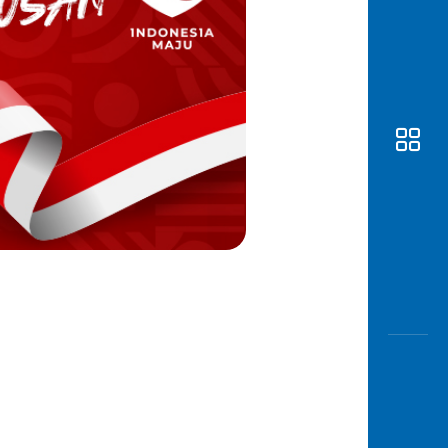
Awas
Modus
Buka
Rekeni
Tahapa
Edukati