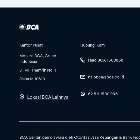
Kantor Pusat
Hubungi Kami
Menara BCA, Grand
Halo BCA 1500888
Indonesia
Jl. MH Thamrin No. 1
halobca@bca.co.id
Jakarta 10310
62 811 1500 998
Lokasi BCA Lainnya
BCA berizin dan diawasi oleh Otoritas Jasa Keuangan & Bank Ind