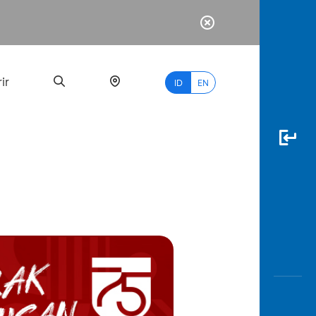
ir
ID
EN
PALING
BANYAK
DICARI
myBCA
Paylate