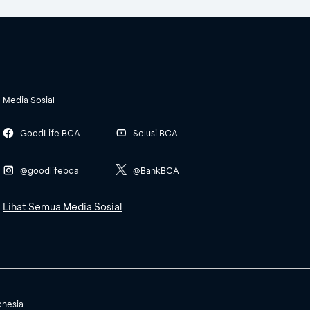
Media Sosial
GoodLife BCA
Solusi BCA
@goodlifebca
@BankBCA
Lihat Semua Media Sosial
onesia