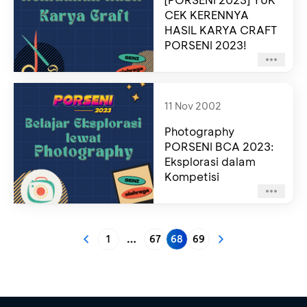
CEK KERENNYA
HASIL KARYA CRAFT
PORSENI 2023!
11 Nov 2002
Photography
PORSENI BCA 2023:
Eksplorasi dalam
Kompetisi
1
67
68
69
More pages