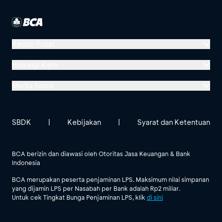
Kantor Pusat
Menara BCA, Grand Indonesia
Hubungi Kami
Jl. MH Thamrin No. 1
Media Sosial
Jakarta 10310
Halo BCA 1500888
GoodLife BCA
Solusi BCA
Lokasi BCA Lainnya
halobca@bca.co.id
SBDK
|
Kebijakan
|
Syarat dan Ketentuan
@goodlifebca
@BankBCA
62 811 1500 998
BCA berizin dan diawasi oleh Otoritas Jasa Keuangan & Bank
Indonesia
Lihat Semua Media Sosial
BCA merupakan peserta penjaminan LPS. Maksimum nilai simpanan
yang dijamin LPS per Nasabah per Bank adalah Rp2 miliar.
Untuk cek Tingkat Bunga Penjaminan LPS, klik
di sini