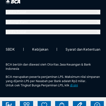
Kantor Pusat
Menara BCA, Grand Indonesia
Hubungi Kami
Jl. MH Thamrin No. 1
Media Sosial
Jakarta 10310
Halo BCA 1500888
GoodLife BCA
Solusi BCA
Lokasi BCA Lainnya
halobca@bca.co.id
SBDK
|
Kebijakan
|
Syarat dan Ketentuan
@goodlifebca
@BankBCA
62 811 1500 998
BCA berizin dan diawasi oleh Otoritas Jasa Keuangan & Bank
Indonesia
Lihat Semua Media Sosial
BCA merupakan peserta penjaminan LPS. Maksimum nilai simpanan
yang dijamin LPS per Nasabah per Bank adalah Rp2 miliar.
Untuk cek Tingkat Bunga Penjaminan LPS, klik
di sini