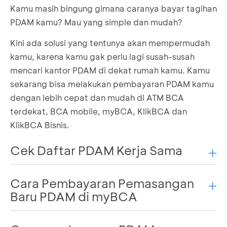
Kamu masih bingung gimana caranya bayar tagihan
PDAM kamu? Mau yang simple dan mudah?
Kini ada solusi yang tentunya akan mempermudah
kamu, karena kamu gak perlu lagi susah-susah
mencari kantor PDAM di dekat rumah kamu. Kamu
sekarang bisa melakukan pembayaran PDAM kamu
dengan lebih cepat dan mudah di ATM BCA
terdekat, BCA mobile, myBCA, KlikBCA dan
KlikBCA Bisnis.
Cek Daftar PDAM Kerja Sama
Cara Pembayaran Pemasangan
Mitra Biller : PDAM
Baru PDAM di myBCA
Login
ke myBCA dan pilih “Air” pada fitur Bayar
Daerah
Nama