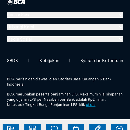
Cek detail pembayaran dan klik “Bayar”
Kantor Pusat
Menara BCA, Grand Indonesia
Masukan PIN
Hubungi Kami
Kota
Jl. MH Thamrin No. 1
PERSEROD
Tangerang
Media Sosial
Jakarta 10310
Halo BCA 1500888
PITS
Selatan
GoodLife BCA
Solusi BCA
Lokasi BCA Lainnya
halobca@bca.co.id
Isi nomor bayar, wilayah, dan perusahaan air
SBDK
|
Kebijakan
|
Syarat dan Ketentuan
minum, lalu klik “Lanjut”
@goodlifebca
@BankBCA
62 811 1500 998
Pilih PAM pada Nama Perusahaan
BCA berizin dan diawasi oleh Otoritas Jasa Keuangan & Bank
Kota
PDAM Tirta
Indonesia
Lihat Semua Media Sosial
Tangerang
Benteng
BCA merupakan peserta penjaminan LPS. Maksimum nilai simpanan
yang dijamin LPS per Nasabah per Bank adalah Rp2 miliar.
Untuk cek Tingkat Bunga Penjaminan LPS, klik
di sini
Kab
PDAM Kab
3. Pilih pembayaran PAM dan Wilayah PDAM,
Pandeglang
Pandeglan