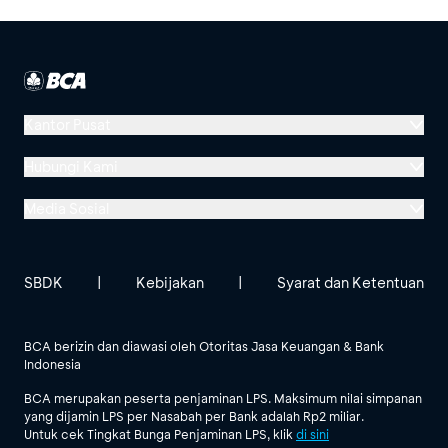
Kantor Pusat
Menara BCA, Grand Indonesia
Hubungi Kami
Jl. MH Thamrin No. 1
Media Sosial
Jakarta 10310
Halo BCA 1500888
GoodLife BCA
Solusi BCA
Lokasi BCA Lainnya
halobca@bca.co.id
SBDK
|
Kebijakan
|
Syarat dan Ketentuan
@goodlifebca
@BankBCA
62 811 1500 998
BCA berizin dan diawasi oleh Otoritas Jasa Keuangan & Bank
Indonesia
Lihat Semua Media Sosial
BCA merupakan peserta penjaminan LPS. Maksimum nilai simpanan
yang dijamin LPS per Nasabah per Bank adalah Rp2 miliar.
Untuk cek Tingkat Bunga Penjaminan LPS, klik
di sini