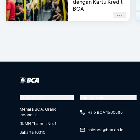
dengan Kartu Kredit
BCA
Kantor Pusat
Hubungi Kami
Menara BCA, Grand
Halo BCA 1500888
Indonesia
Jl. MH Thamrin No. 1
halobca@bca.co.id
Jakarta 10310