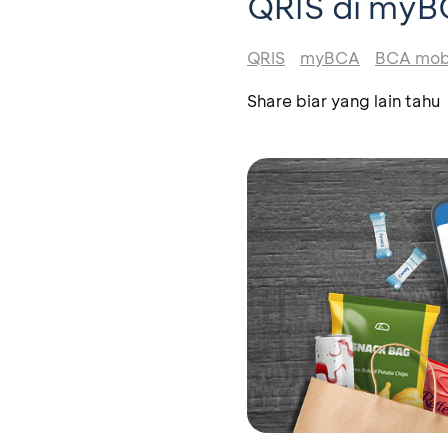
QRIS di myB
QRIS
myBCA
BCA mob
Share biar yang lain tahu