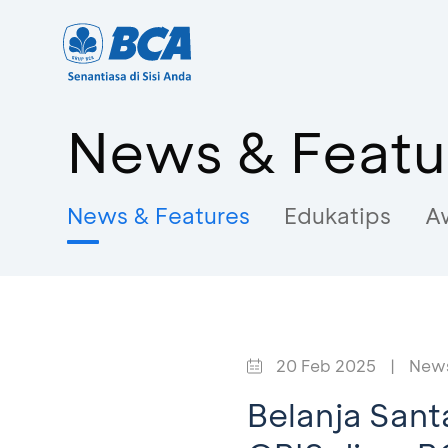
News & Featu
News & Features
Edukatips
A
20 Feb 2025
|
News
Belanja Sant