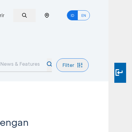
rir
ID
EN
Filter
 dengan