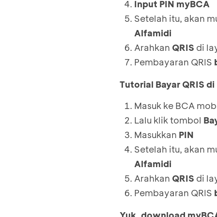
Input PIN myBCA
Setelah itu, akan 
Alfamidi
Arahkan
QRIS
di la
Pembayaran QRIS
Tutorial Bayar QRIS d
Masuk ke BCA mobil
Lalu klik tombol
Ba
Masukkan
PIN
Setelah itu, akan 
Alfamidi
Arahkan
QRIS
di la
Pembayaran QRIS
Yuk, download myBC