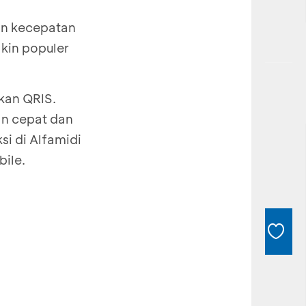
an kecepatan
kin populer
kan QRIS.
an cepat dan
si di Alfamidi
ile.