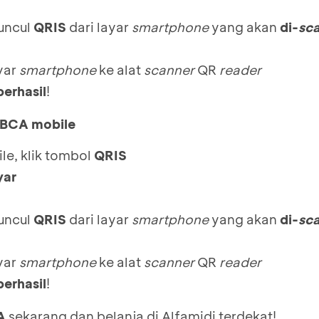
muncul
QRIS
dari layar
smartphone
yang akan
di-
sc
yar
smartphone
ke alat
scanner
QR
reader
berhasil
!
i BCA mobile
e, klik tombol
QRIS
yar
muncul
QRIS
dari layar
smartphone
yang akan
di-
sc
yar
smartphone
ke alat
scanner
QR
reader
berhasil
!
A
sekarang dan belanja di Alfamidi terdekat!