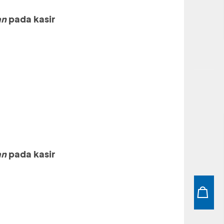
an
pada kasir
an
pada kasir