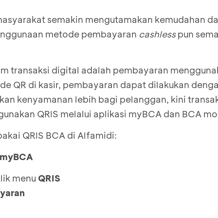
ni, masyarakat semakin mengutamakan kemudahan d
 Penggunaan metode pembayaran
cashless
pun sema
lam transaksi digital adalah pembayaran mengguna
de QR di kasir, pembayaran dapat dilakukan deng
kan kenyamanan lebih bagi pelanggan, kini transak
gunakan QRIS melalui aplikasi myBCA dan BCA mob
 pakai QRIS BCA di Alfamidi:
di myBCA
lik menu
QRIS
yaran