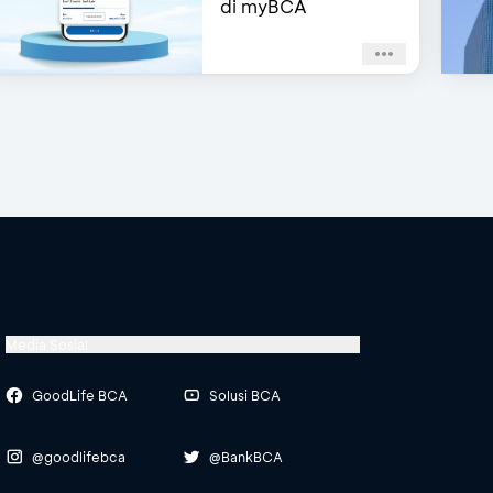
di myBCA
Media Sosial
GoodLife BCA
Solusi BCA
@goodlifebca
@BankBCA