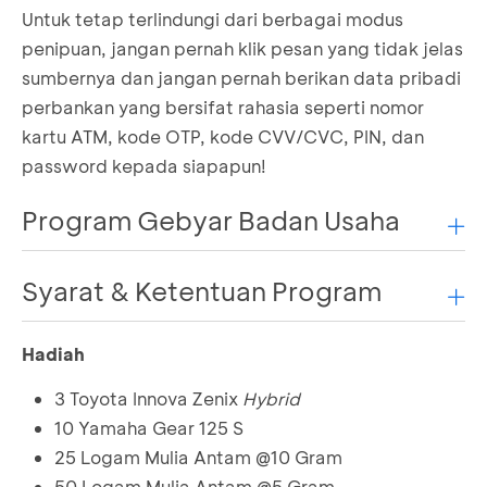
Untuk tetap terlindungi dari berbagai modus
penipuan, jangan pernah klik pesan yang tidak jelas
sumbernya dan jangan pernah berikan data pribadi
perbankan yang bersifat rahasia seperti nomor
kartu ATM, kode OTP, kode CVV/CVC, PIN, dan
password kepada siapapun!
Program Gebyar Badan Usaha
Syarat & Ketentuan Program
Gebyar Badan Usaha adalah program yang
diadakan khusus untuk Nasabah Bisnis Organisasi
Terundang yang memiliki Giro Rupiah, untuk
Hadiah
Khusus rekening Giro IDR dengan jasa giro
mendapatkan kesempatan mendapatkan hadiah-
counter rate dan non RDN
3 Toyota Innova Zenix
Hybrid
hadiah menarik.
Tidak termasuk nasabah dengan kategori black
10 Yamaha Gear 125 S
list
25 Logam Mulia Antam @10 Gram
Khusus untuk Debitur yang memiliki kredit
produktif atas nama perusahaan, tidak
50 Logam Mulia Antam @5 Gram