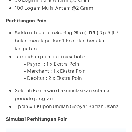
termasuk fasilitas Visa Corporate, debitur
100 Logam Mulia Antam @2 Gram
berkolektabilitas lancar, bukan restrukturisasi
Perhitungan Poin
kredit, tidak DHN, tidak Red/Black Flag
Seluruh pajak hadiah dan biaya adminstrasi
Saldo rata-rata rekening Giro
( IDR )
Rp 5 jt /
lainnya, akan di tanggung sepenuhnya oleh
bulan mendapatkan 1 Poin dan berlaku
pemenang
kelipatan
Tambahan poin bagi nasabah :
- Payroll : 1 x Ekstra Poin
- Merchant : 1 x Ekstra Poin
- Debitur : 2 x Ekstra Poin
Seluruh Poin akan diakumulasikan selama
periode program
1 poin = 1 Kupon Undian Gebyar Badan Usaha
Simulasi Perhitungan Poin