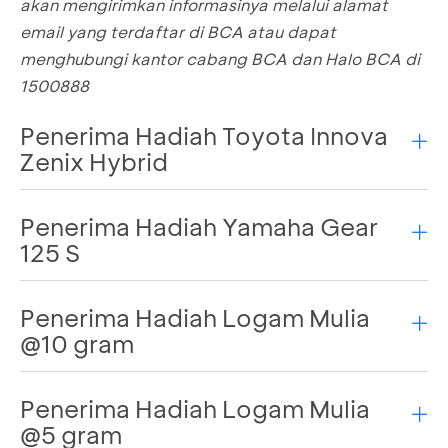
akan mengirimkan informasinya melalui alamat
email yang terdaftar di BCA atau dapat
menghubungi kantor cabang BCA dan Halo BCA di
1500888
Penerima Hadiah Toyota Innova
Zenix Hybrid
Penerima Hadiah Yamaha Gear
Selamat kepada para penerima hadiah.
125 S
Nama
Kantor Cabang
No
Penerima
Nomo
Asal
Penerima Hadiah Logam Mulia
Selamat kepada para penerima hadiah.
Hadiah
@10 gram
Nama Penerima
Kantor Cabang
No
****STA
Hadiah
Asal
KCP
Penerima Hadiah Logam Mulia
Selamat kepada para penerima hadiah.
HADI***MA
1
KOSAMBI -
GB335
@5 gram
SEJA***RA