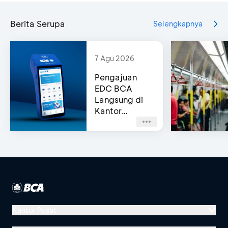
Berita Serupa
Selengkapnya
7 Agu 2026
Pengajuan
EDC BCA
Langsung di
Kantor
Cabang
(Same-Day
Approval)
Kantor Pusat
Menara BCA, Grand Indonesia