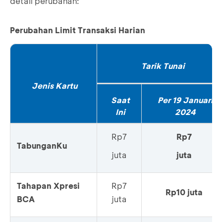
detail perubahan:
Perubahan Limit Transaksi Harian
Tarik Tunai
Jenis Kartu
Saat
Per 19 Januari
Ini
2024
Rp7
Rp7
TabunganKu
juta
juta
Tahapan Xpresi
Rp7
Rp10 juta
BCA
juta