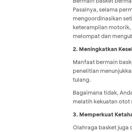
Bermain basket berman
Pasalnya, selama perm
mengoordinasikan set
keterampilan motorik,
melompat dan mengub
2. Meningkatkan Kese
Manfaat bermain baske
penelitian menunjukka
tulang.
Bagaimana tidak, Anda
melatih kekuatan otot
3. Memperkuat Ketah
Olahraga basket juga 