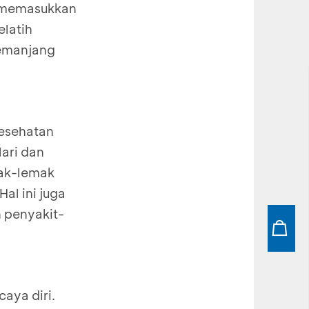
sa memasukkan
elatih
memanjang
kesehatan
lari dan
mak-lemak
al ini juga
 penyakit-
aya diri.