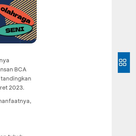
nnya
 Insan BCA
ditandingkan
ret 2023.
 manfaatnya,