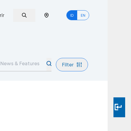
rir
ID
EN
Filter