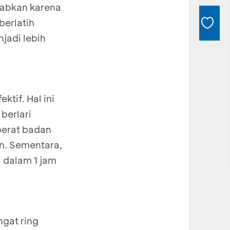
ebabkan karena
berlatih
njadi lebih
tif. Hal ini
berlari
berat badan
an. Sementara,
i dalam 1 jam
gat ring