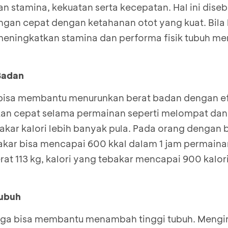
an stamina, kekuatan serta kecepatan. Hal ini dis
ngan cepat dengan ketahanan otot yang kuat. Bila 
a meningkatkan stamina dan performa fisik tubuh me
Badan
bisa membantu menurunkan berat badan dengan efek
an cepat selama permainan seperti melompat dan 
ar kalori lebih banyak pula. Pada orang dengan 
rbakar bisa mencapai 600 kkal dalam 1 jam permain
at 113 kg, kalori yang tebakar mencapai 900 kalor
Tubuh
uga bisa membantu menambah tinggi tubuh. Mengin