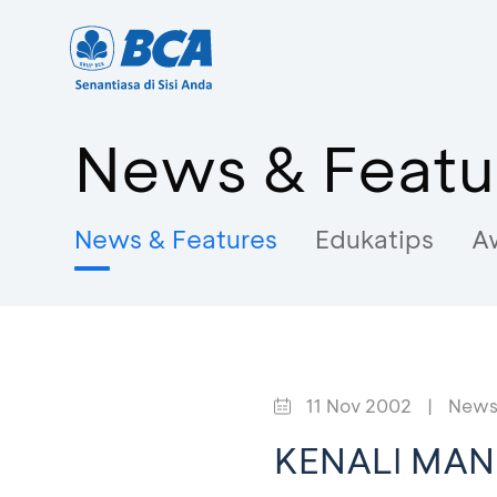
News & Featu
News & Features
Edukatips
A
11 Nov 2002
|
News
KENALI MAN