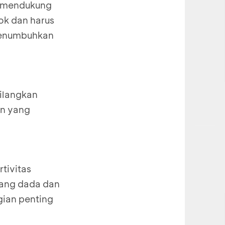
g mendukung
ok dan harus
 menumbuhkan
hilangkan
in yang
tivitas
pang dada dan
gian penting