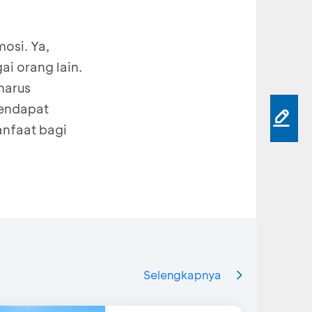
osi. Ya,
ai orang lain.
harus
pendapat
anfaat bagi
Selengkapnya