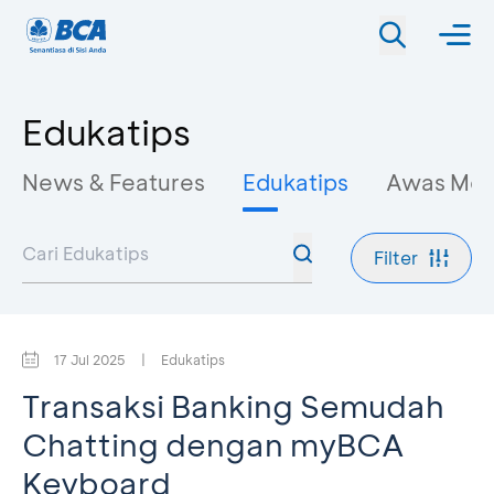
Edukatips
News & Features
Edukatips
Awas Mo
Filter
17 Jul 2025
|
Edukatips
Transaksi Banking Semudah
Chatting dengan myBCA
Keyboard