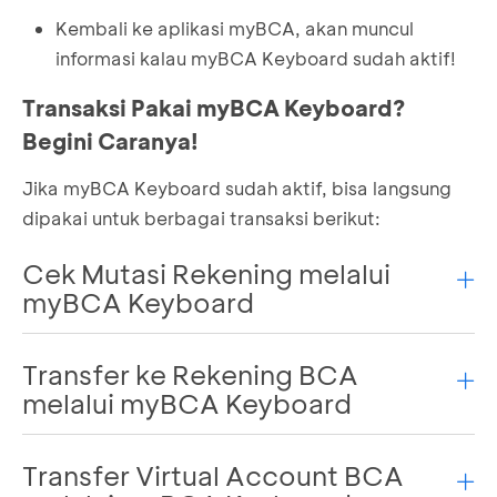
Kembali ke aplikasi myBCA, akan muncul
informasi kalau myBCA Keyboard sudah aktif!
Transaksi Pakai myBCA Keyboard?
Begini Caranya!
Jika myBCA Keyboard sudah aktif, bisa langsung
dipakai untuk berbagai transaksi berikut:
Cek Mutasi Rekening melalui
myBCA Keyboard
Transfer ke Rekening BCA
Buka keyboard di aplikasi
chat
atau di mana
pun
melalui myBCA Keyboard
Pilih
ikon BCA
, lalu login myBCA
Pilih
Mutasi Rekening
Transfer Virtual Account BCA
Buka keyboard di aplikasi
chat
atau di mana
Pilih rekening mana yang mau kamu cek
pun