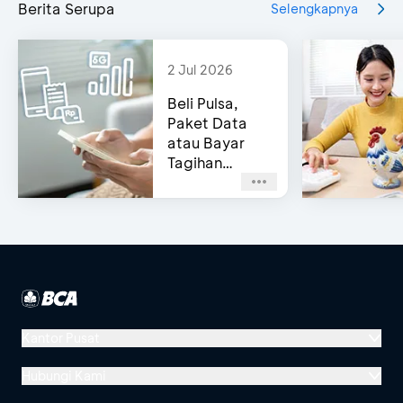
Berita Serupa
Selengkapnya
2 Jul 2026
Beli Pulsa,
Paket Data
atau Bayar
Tagihan
Pascabayar?
Bisa di e-
Channel BCA!
Kantor Pusat
Menara BCA, Grand Indonesia
Hubungi Kami
Jl. MH Thamrin No. 1