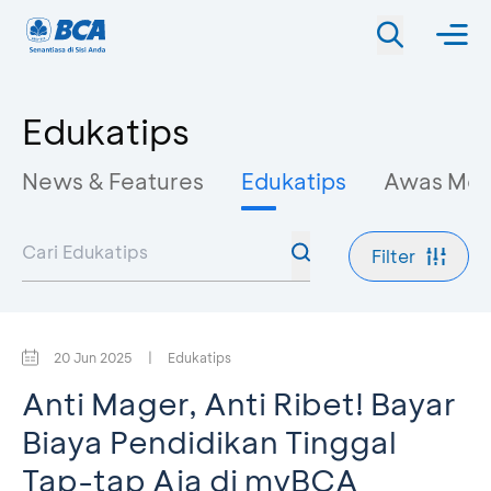
Edukatips
News & Features
Edukatips
Awas Mo
Filter
20 Jun 2025
|
Edukatips
Anti Mager, Anti Ribet! Bayar
Biaya Pendidikan Tinggal
Tap-tap Aja di myBCA